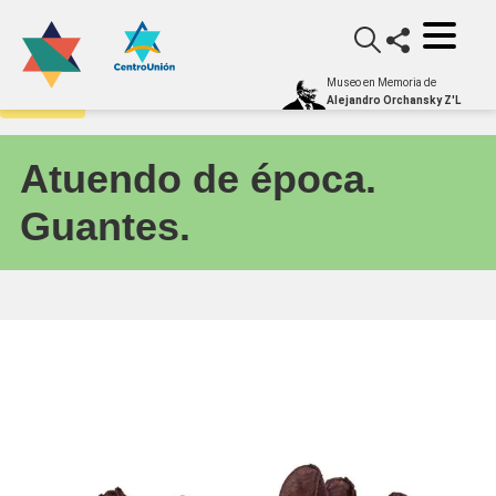
Museo en Memoria de
Archivo
Alejandro Orchansky Z'L
Atuendo de época.
Guantes.