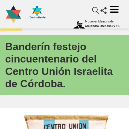
Museo en Memoria de
Archivo
Alejandro Orchansky Z'L
Banderín festejo
cincuentenario del
Centro Unión Israelita
de Córdoba.