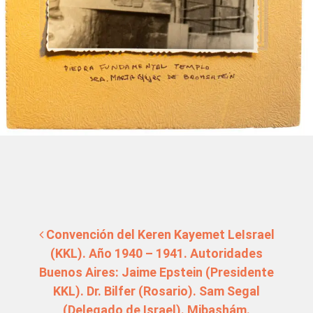
Navegación de entradas
Convención del Keren Kayemet LeIsrael
(KKL). Año 1940 – 1941. Autoridades
Buenos Aires: Jaime Epstein (Presidente
KKL). Dr. Bilfer (Rosario). Sam Segal
(Delegado de Israel). Mibashám.