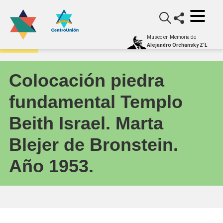
Museo en Memoria de
Archivo
Alejandro Orchansky Z'L
Colocación piedra
fundamental Templo
Beith Israel. Marta
Blejer de Bronstein.
Año 1953.