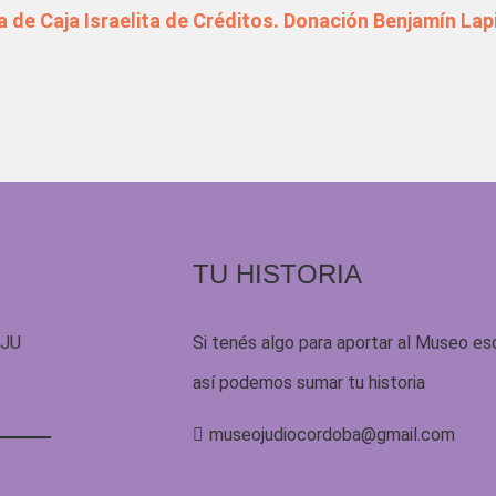
a de Caja Israelita de Créditos. Donación Benjamín Lap
TU HISTORIA
UJU
Si tenés algo para aportar al Museo es
así podemos sumar tu historia
museojudiocordoba@gmail.com