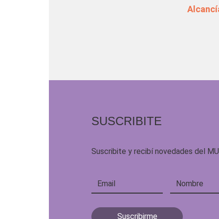
Alcancí
SUSCRIBITE
Suscribite y recibí novedades del M