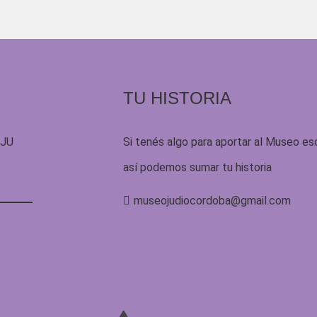
TU HISTORIA
UJU
Si tenés algo para aportar al Museo es
así podemos sumar tu historia
museojudiocordoba@gmail.com