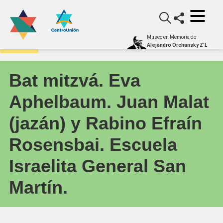
Museo en Memoria de
Archivo
Alejandro Orchansky Z'L
Bat mitzvá. Eva
Aphelbaum. Juan Malat
(jazán) y Rabino Efraín
Rosensbai. Escuela
Israelita General San
Martín.