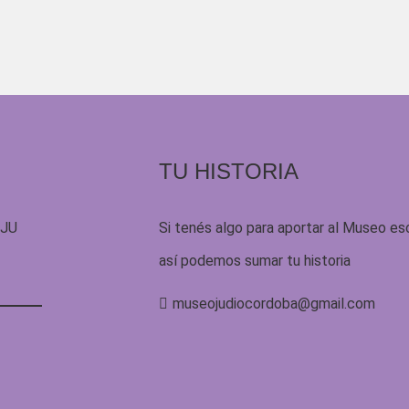
TU HISTORIA
UJU
Si tenés algo para aportar al Museo es
así podemos sumar tu historia
museojudiocordoba@gmail.com