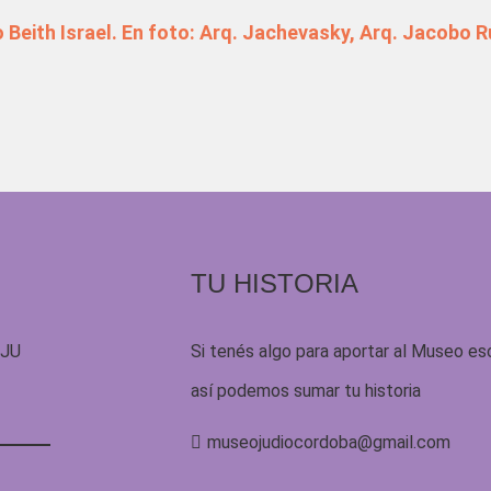
 Beith Israel. En foto: Arq. Jachevasky, Arq. Jacobo R
TU HISTORIA
UJU
Si tenés algo para aportar al Museo es
así podemos sumar tu historia
museojudiocordoba@gmail.com