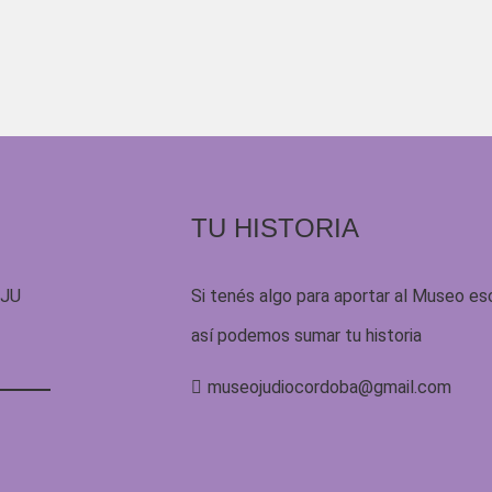
TU HISTORIA
UJU
Si tenés algo para aportar al Museo es
así podemos sumar tu historia
museojudiocordoba@gmail.com