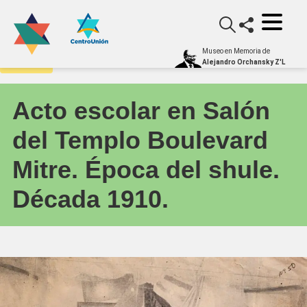
Museo en Memoria de
Archivo
Alejandro Orchansky Z'L
Acto escolar en Salón
del Templo Boulevard
Mitre. Época del shule.
Década 1910.