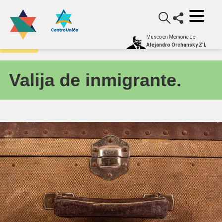
Museo en Memoria de
Archivo
Alejandro Orchansky Z'L
Valija de inmigrante.