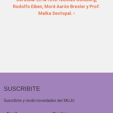
Rodolfo Eiben, Moré Aarón Bresler y Prof.
Malka Sestopal.
SUSCRIBITE
Suscribite y recibí novedades del MUJU