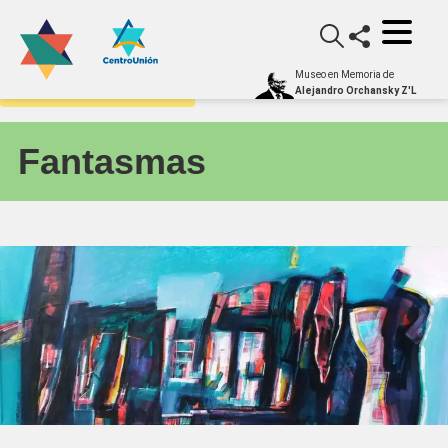
Museo en Memoria de
Galería Itinerante - Obras
Alejandro Orchansky Z'L
Fantasmas