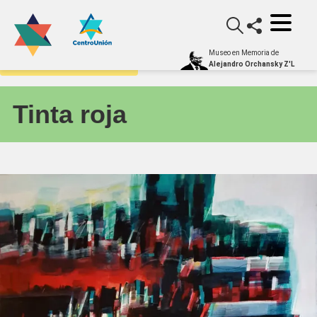
Museo en Memoria de
Galería Itinerante - Obras
Alejandro Orchansky Z'L
Tinta roja