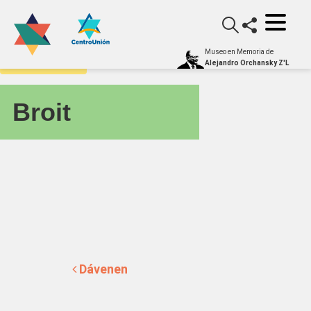
Museo en Memoria de
yiddishometro
Alejandro Orchansky Z'L
Broit
Navegación de entradas
Dávenen