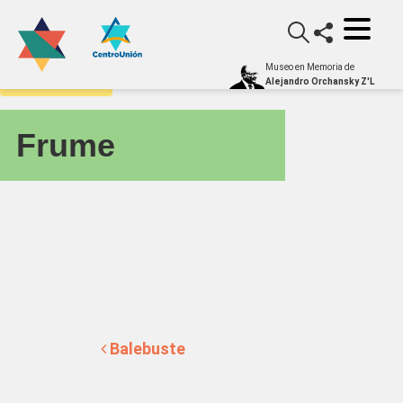
Museo en Memoria de
yiddishometro
Alejandro Orchansky Z'L
Frume
Navegación de entradas
Balebuste