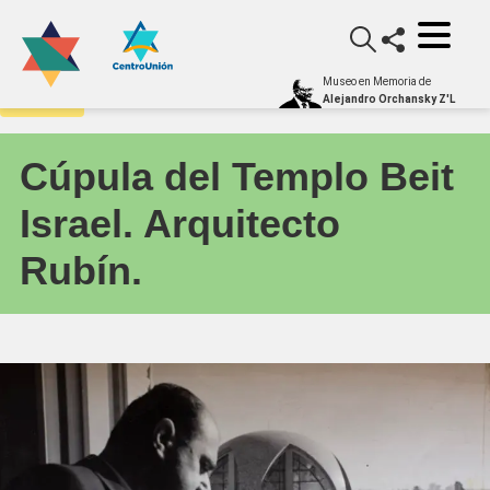
Museo en Memoria de
Archivo
Alejandro Orchansky Z'L
Cúpula del Templo Beit
Israel. Arquitecto
Rubín.