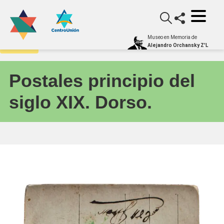
Museo en Memoria de
Archivo
Alejandro Orchansky Z'L
Postales principio del
siglo XIX. Dorso.