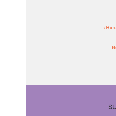
Post navigation
Hori
G
SU