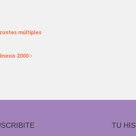
zontes múltiples
énesis 2000
SCRIBITE
TU HI